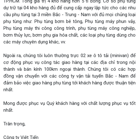
TP.HCM. Tổng giá trị 4 kho hàng hơn 5 tỉ đồng. Cơ số phụ tùng
dự trữ tại 04 kho hàng đủ để cung cấp ngay lập tức cho các nhu
cầu phụ tùng tại 3 miền Bắc - Trung - Nam với đủ mọi chủng loại
phụ tùng như: Phụ tùng bơm bê tông, Phụ tùng máy phun vảy,
Phụ tùng máy thi công công trình, phụ tùng máy công nghiệp,
bơm thủy lực, bơm phụ gia hóa chất, các loại phụ tùng dùng cho
các máy chuyên dụng khác, vv.
Ngoài ra, chúng tôi luôn thường trực 02 xe ô tô tải (minivan) để
cơ động phục vụ công tác giao hàng tại các địa chỉ trong nội
thành và bán kính 100km ngoại thành. Chúng tôi có các hợp
đồng vận chuyển với các công ty vận tải tuyến Bắc - Nam để
đảm bảo việc giao hàng phụ tùng tới khách hàng được thuận tiện
nhất.
Mong được phục vụ Quý khách hàng với chất lượng phục vụ tốt
nhất.
Trân trọng,
Công ty Việt Tiến