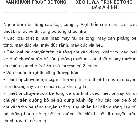
VÁN KHUÔN TRƯỢT BÊ TÔNG
XE CHUYỂN TRỘN BÊ TÔNG
ĐA ĐỊA HÌNH
Ngoài bơm bê tông các loại, công ty Việt Tiến còn cung cấp các
thiết bị phục vụ thi công bê tông khác như:
•
Các loại thiết bị làm mặt:
máy rải bê tông, máy cán phẳng bê
tông, máy đúc vỉa, máy đúc rãnh, máy đúc vỉa hè…
•
Các loại xe chuyển/trộn bê tông chuyên dụng: khác với các loại
xe ô tô chuyển/trộn bê tông thông thường, các thiết bị này thường
có chiều cao nhỏ (<2.3m) và thường có 2 cabin
•
Ván khuôn trượt thi công đường hầm.
•
Thiết bị chuyển/trộn cigar: thường thì loại thiết bị này di chuyển
trên đường ray và có chiều cao khoảng 1m.
•
Thiết bị chuyển/trộn bê tông đa địa hình: các thiết bị này khi di
chuyển trên đường bộ sẽ sử dụng bánh lốp như các loại xe ô tô
chuyển/trộn bê tông truyền thống, tuy nhiên khi gặp đường ray thì
hệ thống bánh gòng sẽ hạ xuống và thiết bị sẽ di chuyển trên
thanh ray rất dễ dàng.