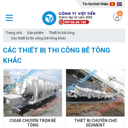
Tin tức
Giới thiệu
0
Trang chủ
Sản phẩm
Thiết bị bê tông
Các thiết bị thi công bê tông khác
CÁC THIẾT BỊ THI CÔNG BÊ TÔNG
KHÁC
CIGAR CHUYỂN TRỘN BÊ
THIẾT BỊ CHUYÊN CHỞ
TÔNG
SEGMENT