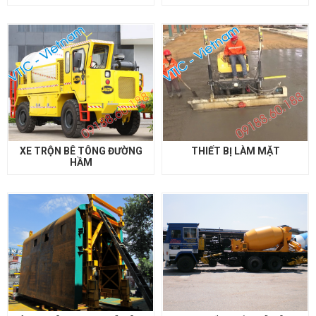
XE TRỘN BÊ TÔNG ĐƯỜNG
THIẾT BỊ LÀM MẶT
HẦM