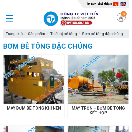
Tin tức
Giới thiệu
0
Trang chủ
Sản phẩm
Thiết bị bê tông
Bơm bê tông đặc chủng
BƠM BÊ TÔNG ĐẶC CHỦNG
MÁY BƠM BÊ TÔNG KHÍ NÉN
MÁY TRỘN – BƠM BÊ TÔNG
KẾT HỢP