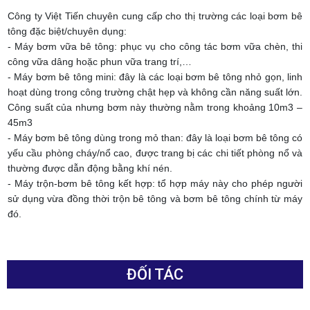
Công ty Việt Tiến chuyên
cung cấp cho thị trường các loại bơm bê
tông đặc biệt/chuyên dụng:
- Máy bơm vữa bê tông: phục vụ cho công tác bơm vữa chèn, thi
công vữa dâng hoặc phun vữa trang trí,…
- Máy bơm bê tông mini: đây là các loại bơm bê tông nhỏ gọn, linh
hoạt dùng trong công trường chật hẹp và không cần năng suất lớn.
Công suất của nhưng bơm này thường nằm trong khoảng 10m3 –
45m3
- Máy bơm bê tông dùng trong mỏ than: đây là loại bơm bê tông có
yếu cầu phòng cháy/nổ cao, được trang bị các chi tiết phòng nổ và
thường được dẫn động bằng khí nén.
- Máy trộn-bơm bê tông kết hợp: tổ hợp máy này cho phép người
sử dụng vừa đồng thời trộn bê tông và bơm bê tông chính từ máy
đó.
ĐỐI TÁC