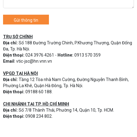
Gửi thông tin
TRỤ SỞ CHÍNH
Địa chỉ:
Số 188 Đường Trường Chinh, P.Khương Thượng, Quận Đống
Đa, Tp. Hà Nội.
Điện thoại:
024 3976 4261 -
Hotline:
0913 570 359
Email
:
vtic-jsc@hn.vnn.vn
VPGD TẠI HÀ NỘI
Địa chỉ:
Tầng 12 Tòa nhà Nam Cường, Đường Nguyễn Thanh Bình,
Phường La Khê, Quận Hà Đông, Tp. Hà Nội.
Điện thoại:
09188 60 188.
CHI NHÁNH TẠI TP. HỒ CHÍ MINH
Địa chỉ:
Số 7/8 Thành Thái, Phường 14, Quận 10, Tp. HCM.
Điện thoại:
0908 234 802.